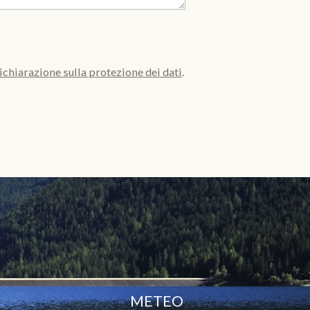
ichiarazione sulla protezione dei dati
.
METEO